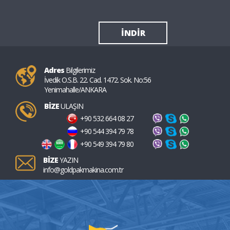
İNDİR
Adres
Bilgilerimiz
İvedik O.S.B. 22. Cad. 1472. Sok. No:56
Yenimahalle/ANKARA
BİZE
ULAŞIN
+90 532 664 08 27
+90 544 394 79 78
+90 549 394 79 80
BİZE
YAZIN
info@goldpakmakina.com.tr