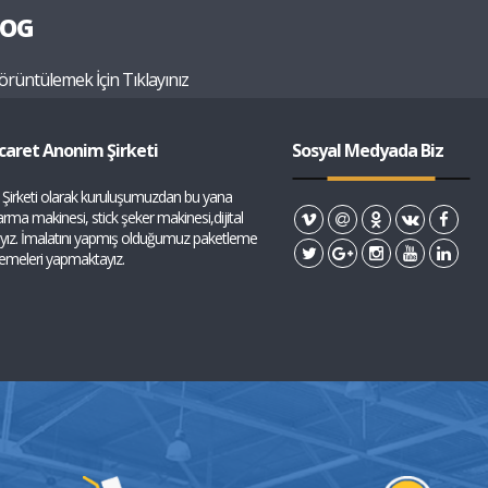
LOG
örüntülemek İçin Tıklayınız
caret Anonim Şirketi
Sosyal Medyada Biz
Şirketi olarak kuruluşumuzdan bu yana
ma makinesi, stick şeker makinesi,dijital
ayız. İmalatını yapmış olduğumuz paketleme
tlemeleri yapmaktayız.