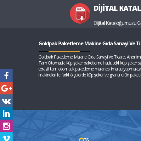
DİJİTAL KATA
Dijital Kataloğumuzu G
Goldpak Paketleme Makine Gıda Sanayi Ve Ti
Goldpak Paketleme Makine Gıda Sanayi Ve Ticaret Anonim 
Tam Otomatik Küp şeker paketleme hattı, tekli küp şeker sar
terazili tam otomatik paketleme makinesi imalatı yapmakt
makineleri ile farklı ölçülerde küp şeker ve granül ürün pake