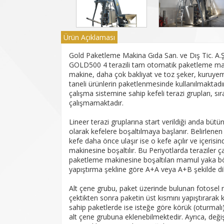
Ürün Açıklaması
Gold Paketleme Makina Gıda San. ve Dış Tic. A.Ş., 
GOLD500 4 terazili tam otomatik paketleme mak
makine, daha çok bakliyat ve toz şeker, kuruyemi
taneli ürünlerin paketlenmesinde kullanılmaktadı
çalışma sistemine sahip kefeli terazi grupları, sıra
çalışmamaktadır.
Lineer terazi gruplarına start verildiği anda bütü
olarak kefelere boşaltılmaya başlanır. Belirlenen
kefe daha önce ulaşır ise o kefe açılır ve içeri
makinesine boşaltılır. Bu Periyotlarda teraziler 
paketleme makinesine boşaltılan mamul yaka b
yapıştırma şekline göre A+A veya A+B şekilde dik 
Alt çene grubu, paket üzerinde bulunan fotosel
çektikten sonra paketin üst kısmını yapıştırara
sahip paketlerde ise isteğe göre körük (oturmalı
alt çene grubuna eklenebilmektedir. Ayrıca, değiş