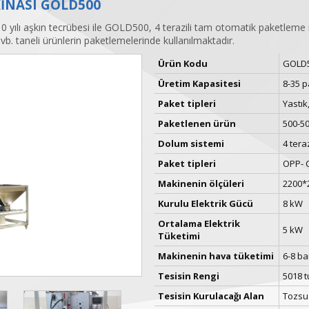
KİNASI GOLD500
10 yılı aşkın tecrübesi ile GOLD500, 4 terazili tam otomatik paketlem
vb. taneli ürünlerin paketlemelerinde kullanılmaktadır.
Ürün Kodu
GOLD
Üretim Kapasitesi
8-35 
Paket tipleri
Yastık
Paketlenen ürün
500-50
Dolum sistemi
4 tera
Paket tipleri
OPP- C
Makinenin ölçüleri
2200*2
Kurulu Elektrik Gücü
8 kW
Ortalama Elektrik
5 kW
Tüketimi
Makinenin hava tüketimi
6-8 ba
Tesisin Rengi
5018 t
Tesisin Kurulacağı Alan
Tozsu