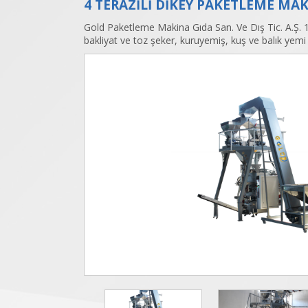
4 TERAZİLİ DİKEY PAKETLEME MA
Gold Paketleme Makina Gıda San. Ve Dış Tic. A.Ş. 
bakliyat ve toz şeker, kuruyemiş, kuş ve balık yemi 