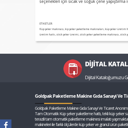
seçenekleri için sıcak ve soğuk çene yapıştırma iş
ETİKETLER:
Küp şeker makinası, kip şeker paketleme makinaları, küp şeker üretim h
üretim hattı, stick şeker üreimi, stick şeker paketleme makinası, stick 
DİJİTAL KATA
Dijital Kataloğumuzu G
Goldpak Paketleme Makine Gıda Sanayi Ve Ti
Goldpak Paketleme Makine Gıda Sanayi Ve Ticaret Anonim 
Tam Otomatik Küp şeker paketleme hattı, tekli küp şeker sar
terazili tam otomatik paketleme makinesi imalatı yapmakt
makineleri ile farklı ölçülerde küp şeker ve granül ürün pake