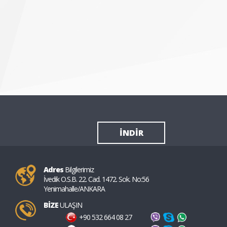
İNDİR
Adres
Bilgilerimiz
İvedik O.S.B. 22. Cad. 1472. Sok. No:56
Yenimahalle/ANKARA
BİZE
ULAŞIN
+90 532 664 08 27