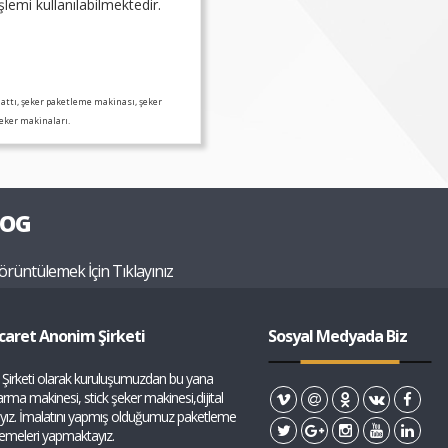
lemi kullanılabilmektedir.
attı, şeker paketleme makinası, şeker
şeker makinaları.
LOG
örüntülemek İçin Tıklayınız
caret Anonim Şirketi
Sosyal Medyada Biz
Şirketi olarak kuruluşumuzdan bu yana
ma makinesi, stick şeker makinesi,dijital
ayız. İmalatını yapmış olduğumuz paketleme
tlemeleri yapmaktayız.