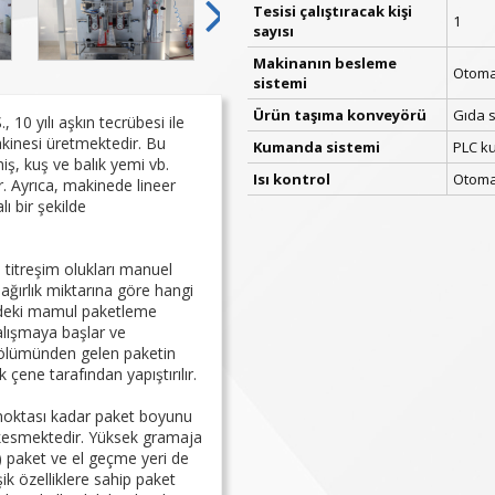
Tesisi çalıştıracak kişi
1
sayısı
Makinanın besleme
Otoma
sistemi
Ürün taşıma konveyörü
Gıda 
10 yılı aşkın tecrübesi ile
inesi üretmektedir. Bu
Kumanda sistemi
PLC k
ş, kuş ve balık yemi vb.
Isı kontrol
Otomat
r. Ayrıca, makinede lineer
lı bir şekilde
n titreşim olukları manuel
 ağırlık miktarına göre hangi
sindeki mamul paketleme
çalışmaya başlar ve
ölümünden gelen paketin
çene tarafından yapıştırılır.
 noktası kadar paket boyunu
k kesmektedir. Yüksek gramaja
) paket ve el geçme yeri de
ik özelliklere sahip paket