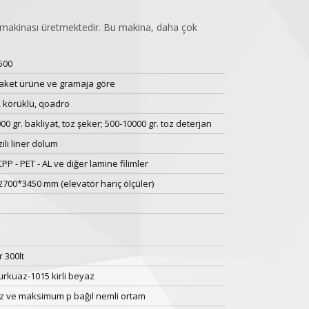
e makinası üretmektedir. Bu makina, daha çok
500
paket ürüne ve gramaja göre
, körüklü, qoadro
00 gr. bakliyat, toz şeker; 500-10000 gr. toz deterjan
zili liner dolum
PP - PET - AL ve diğer lamine filimler
700*3450 mm (elevatör hariç ölçüler)
r 300lt
urkuaz-1015 kirli beyaz
z ve maksimum p bağıl nemli ortam