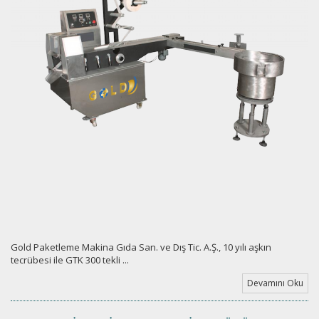
Gold Paketleme Makina Gıda San. ve Dış Tic. A.Ş., 10 yılı aşkın
tecrübesi ile GTK 300 tekli ...
Devamını Oku