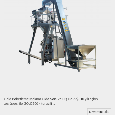
Gold Paketleme Makina Gıda San. ve Dış Tic. A.Ş., 10 yılı aşkın
tecrübesi ile GOLD500 4 terazili ...
Devamını Oku