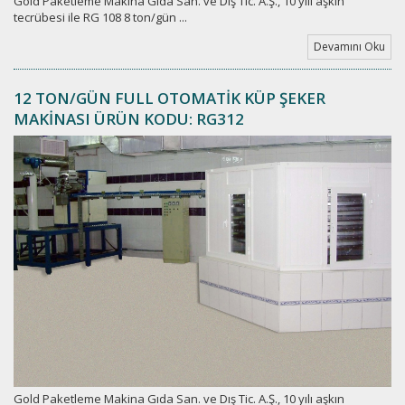
Gold Paketleme Makina Gıda San. ve Dış Tic. A.Ş., 10 yılı aşkın
tecrübesi ile RG 108 8 ton/gün ...
Devamını Oku
12 TON/GÜN FULL OTOMATİK KÜP ŞEKER
MAKİNASI ÜRÜN KODU: RG312
Gold Paketleme Makina Gıda San. ve Dış Tic. A.Ş., 10 yılı aşkın