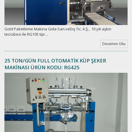
Gold Paketleme Makina Gıda San.veDış Tic. A.Ş., 10 yılı aşkın
tecrübesi ile RG105 tipi ...
Devamını Oku
25 TON/GÜN FULL OTOMATİK KÜP ŞEKER
MAKİNASI ÜRÜN KODU: RG425