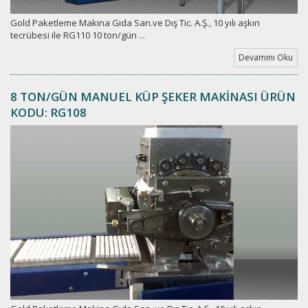
Gold Paketleme Makina Gıda San.ve Dış Tic. A.Ş., 10 yılı aşkın
tecrübesi ile RG110 10 ton/gün ...
Devamını Oku
8 TON/GÜN MANUEL KÜP ŞEKER MAKİNASI ÜRÜN
KODU: RG108