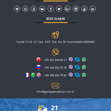
BİZE
ULAŞIN
İvedik O.S.B. 22. Cad. 1472. Sok. No:56 Yenimahalle/ANKARA
+90 532 664 08 27
+90 544 394 79 78
+90 549 394 79 80
info@goldpakmakina.com.tr
21